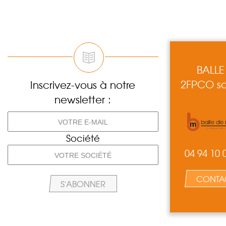
BALLE
2FPCO so
Inscrivez-vous à notre
newsletter :
Société
04 94 10 
CONTA