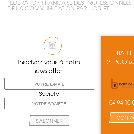
FÉDÉRATION FRANÇAISE DES PROFESSIONNELS
DE LA COMMUNICATION PAR L'OBJET
BALLE
2FPCO so
Inscrivez-vous à notre
newsletter :
Société
04 94 10 
CONTA